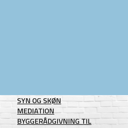
SYN OG SKØN
MEDIATION
BYGGERÅDGIVNING TIL