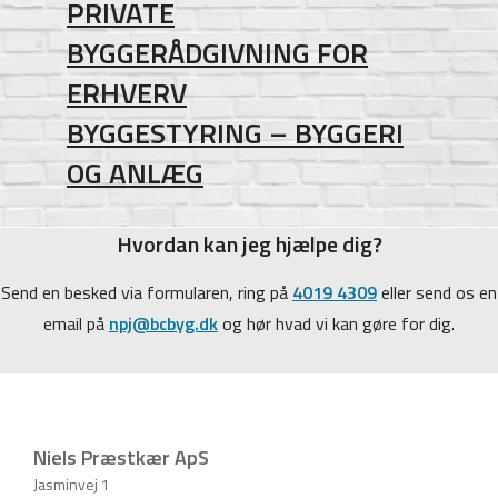
PRIVATE
BYGGERÅDGIVNING FOR
ERHVERV
BYGGESTYRING – BYGGERI
OG ANLÆG
Hvordan kan jeg hjælpe dig?
Send en besked via formularen, ring på
4019 4309
eller send os en
email på
npj@bcbyg.dk
og hør hvad vi kan gøre for dig.
Niels Præstkær ApS
Jasminvej 1